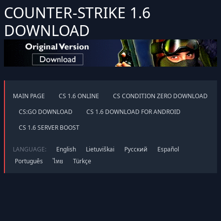
COUNTER-STRIKE 1.6
DOWNLOAD
MAIN PAGE
CS 1.6 ONLINE
CS CONDITION ZERO DOWNLOAD
CS:GO DOWNLOAD
CS 1.6 DOWNLOAD FOR ANDROID
CS 1.6 SERVER BOOST
LANGUAGE:
English
Lietuviškai
Русский
Español
Português
ไทย
Türkçe