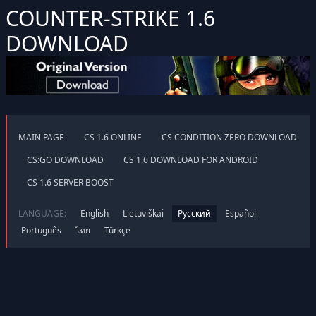
COUNTER-STRIKE 1.6
DOWNLOAD
MAIN PAGE
CS 1.6 ONLINE
CS CONDITION ZERO DOWNLOAD
CS:GO DOWNLOAD
CS 1.6 DOWNLOAD FOR ANDROID
CS 1.6 SERVER BOOST
LANGUAGE:
English
Lietuviškai
Русский
Español
Português
ไทย
Türkçe